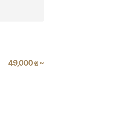
49,000
~
원