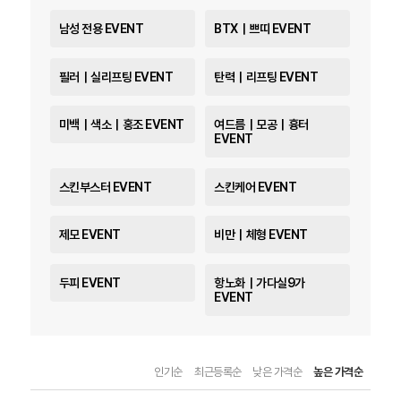
남성 전용 EVENT
BTX｜쁘띠 EVENT
필러｜실리프팅 EVENT
탄력｜리프팅 EVENT
미백｜색소｜홍조 EVENT
여드름｜모공｜흉터
EVENT
스킨부스터 EVENT
스킨케어 EVENT
제모 EVENT
비만｜체형 EVENT
두피 EVENT
항노화｜가다실9가
EVENT
인기순
최근등록순
낮은 가격순
높은 가격순