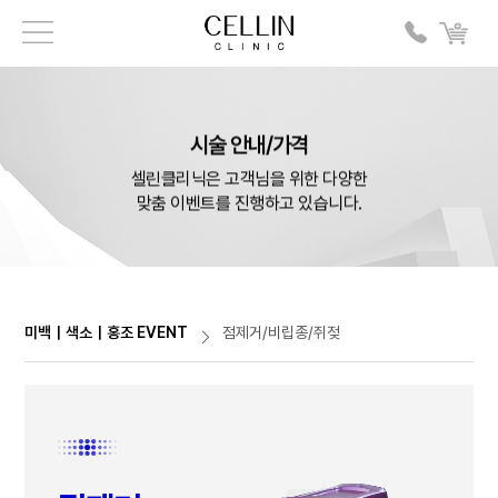
시술 안내/가격
셀린클리닉은 고객님을 위한 다양한
맞춤 이벤트를 진행하고 있습니다.
미백｜색소｜홍조 EVENT
점제거/비립종/쥐젖