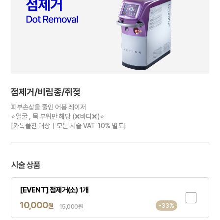
점제거/비립종/쥐젖
피부손상을 줄인 어븀 레이저
⭐얼굴 , 목 부위만 해당 (❌바디❌)⭐
[카톡플친 대상｜모든 시술 VAT 10% 별도]
시술 상품
[EVENT] 점제거(소) 1개
10,000
원
-33%
15,000원