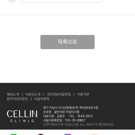
목록으로
병원소개
의료진소개
개인정보취급방침
이용약관
환자의권리장전
비급여항목
경기 하남시 미사강변동로 81 큐브앤타워 9층
상호명 : 셀린의원 하남미사점
대표자명 : 김종우
TEL : 1644-5614
사업자등록번호 : 705-39-00857
COPYRIGHT© 하남미사점. ALL RIGHTS RESERVED.