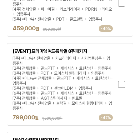
증주사
[4주] 전체압출 + 마그마필 + 카프리레이저 + PDRN 크라이오
+ 염증주사
[5주] *마크뷰* 전체압출 + PDT + 쿨모델링 + 염증주사
459,000
원
-49%
900,000원
[EVENT] 프리미엄 여드름 박멸 8주 패키지
[1주] *마크뷰* 전체압출 + 카프리레이저 + 시카앰플침투 + 염
증주사
[2주] 전체압출 + 골드PTT + 제네시스 + 트랜스킨 + 염증주사
[3주] 전체압출 + PDT + 모이스처 힐링테라피 + 염증주사
[4주] *마크뷰* 전체압출 + 골드PTT + 제네시스 + 트랜스킨 +
염증주사
[5주] 전체압출 + PDT + 셀코어LDM + 염증주사
[6주] 전체압출 + 골드PTT + 제네시스 + 트랜스킨 + 염증주사
[7주] 전체압출 + AGT스팀마사지 + 민트필
[8주] *마크뷰* 전체압출 + 블랙필 + 모이스처 힐링테라피 + 염
증주사
799,000
원
-47%
1,500,000원