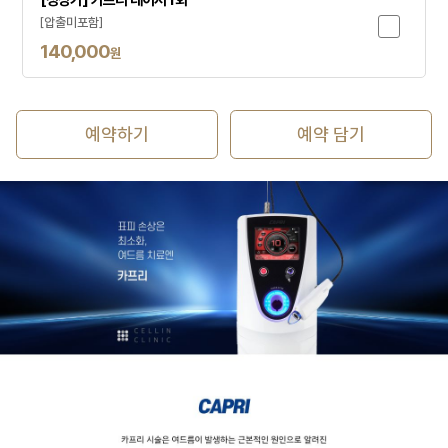
[정상가] 카프리 레이저 1회
[압출미포함]
140,000
원
예약하기
예약 담기