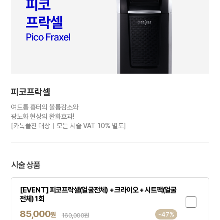
피코프락셀
여드름 흉터의 볼륨감소와
광노화 현상의 완화효과!
[카톡플친 대상｜모든 시술 VAT 10% 별도]
시술 상품
[EVENT] 피코프락셀(얼굴전체) + 크라이오 + 시트팩(얼굴
전체) 1회
85,000
원
-47%
160,000원