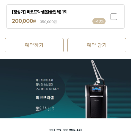
[정상가] 피코프락셀(얼굴전체) 1회
200,000
원
-43%
350,000원
예약하기
예약 담기