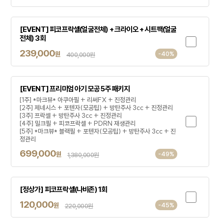
[EVENT] 피코프락셀(얼굴전체) + 크라이오 + 시트팩(얼굴
전체) 3회
239,000
원
-40%
400,000원
[EVENT] 프리미엄 아기 모공 5주 패키지
[1주] *마크뷰* 아쿠아필 + 리써FX + 진정관리
[2주] 제네시스 + 포텐자(모공팁) + 방탄주사 3cc + 진정관리
[3주] 프락셀 + 방탄주사 3cc + 진정관리
[4주] 밀크필 + 피코프락셀 + PDRN 재생관리
[5주] *마크뷰* 블랙필 + 포텐자(모공팁) + 방탄주사 3cc + 진
정관리
699,000
원
-49%
1,380,000원
[정상가] 피코프락셀(나비존) 1회
120,000
원
-45%
220,000원