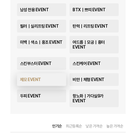
남성 전용 EVENT
BTX｜쁘띠 EVENT
필러｜실리프팅 EVENT
탄력｜리프팅 EVENT
미백｜색소｜홍조 EVENT
여드름｜모공｜흉터
EVENT
스킨부스터 EVENT
스킨케어 EVENT
제모 EVENT
비만｜체형 EVENT
두피 EVENT
항노화｜가다실9가
EVENT
인기순
최근등록순
낮은 가격순
높은 가격순