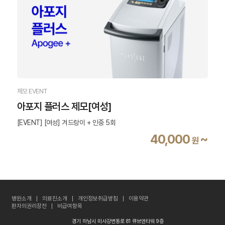
제모 EVENT
아포지 플러스 제모[여성]
[EVENT] [여성] 겨드랑이 + 인중 5회
40,000
~
원
병원소개
의료진소개
개인정보취급방침
이용약관
환자의권리장전
비급여항목
경기 하남시 미사강변동로 81 큐브앤타워 9층