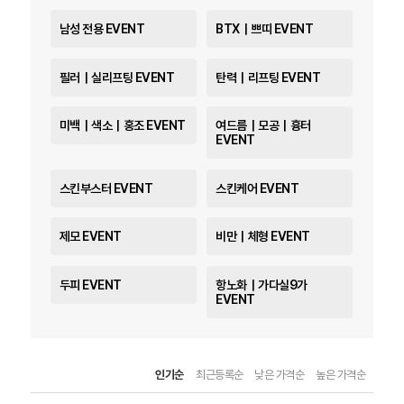
남성 전용 EVENT
BTX｜쁘띠 EVENT
필러｜실리프팅 EVENT
탄력｜리프팅 EVENT
미백｜색소｜홍조 EVENT
여드름｜모공｜흉터
EVENT
스킨부스터 EVENT
스킨케어 EVENT
제모 EVENT
비만｜체형 EVENT
두피 EVENT
항노화｜가다실9가
EVENT
인기순
최근등록순
낮은 가격순
높은 가격순